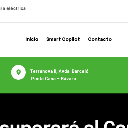
ra eléctrica
Inicio
Smart Copilot
Contacto
Terranova II, Avda. Barceló
Punta Cana – Bávaro